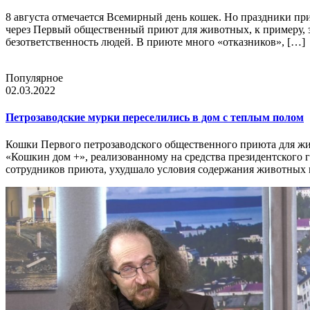
8 августа отмечается Всемирный день кошек. Но праздники п
через Первый общественный приют для животных, к примеру, з
безответственность людей. В приюте много «отказников», […]
Популярное
02.03.2022
Петрозаводские мурки переселились в дом с теплым полом
Кошки Первого петрозаводского общественного приюта для жи
«Кошкин дом +», реализованному на средства президентского г
сотрудников приюта, ухудшало условия содержания животных 