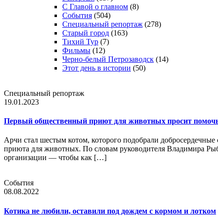
С Главой о главном
(8)
События
(504)
Специальный репортаж
(278)
Старый город
(163)
Тихий Тур
(7)
Фильмы
(12)
Черно-белый Петрозаводск
(14)
Этот день в истории
(50)
Специальный репортаж
19.01.2023
Первый общественный приют для животных просит помочь
Арчи стал шестым котом, которого подобрали добросердечные
приюта для животных. По словам руководителя Владимира Рыба
организации — чтобы как […]
События
08.08.2022
Котика не любили, оставили под дождем с кормом и лотком