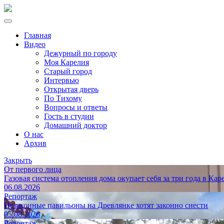
Главная
Видео
Дежурный по городу
Моя Карелия
Старый город
Интервью
Открытая дверь
По Тихому
Вопросы и ответы
Гость в студии
Домашний доктор
О нас
Архив
Закрыть
От первого лица
Газовая система отопления дома окупает себя за три года в Кар
06.08.2026
Репортаж
Незаконные павильоны на Древлянке хотят законно снести
05.08.2026
Репортаж