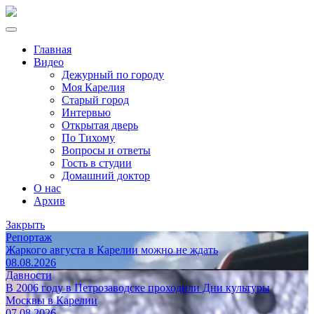
Главная
Видео
Дежурный по городу
Моя Карелия
Старый город
Интервью
Открытая дверь
По Тихому
Вопросы и ответы
Гость в студии
Домашний доктор
О нас
Архив
Закрыть
Репортаж
Жаркого августа в Карелии можно не ждать
08.08.2026
Давности
В 2006 году в Петрозаводске проходили Дни культуры
Москвы в Карелии
07.08.2026