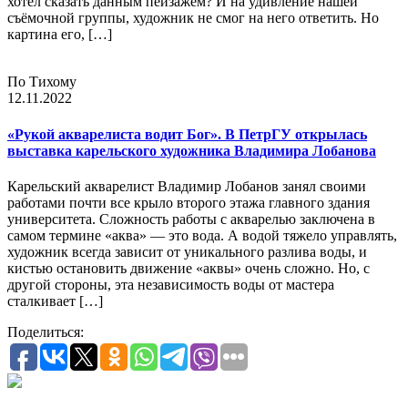
хотел сказать данным пейзажем? И на удивление нашей
съёмочной группы, художник не смог на него ответить. Но
картина его, […]
По Тихому
12.11.2022
«Рукой акварелиста водит Бог». В ПетрГУ открылась
выставка карельского художника Владимира Лобанова
Карельский акварелист Владимир Лобанов занял своими
работами почти все крыло второго этажа главного здания
университета. Сложность работы с акварелью заключена в
самом термине «аква» — это вода. А водой тяжело управлять,
художник всегда зависит от уникального разлива воды, и
кистью остановить движение «аквы» очень сложно. Но, с
другой стороны, эта независимость воды от мастера
сталкивает […]
Поделиться: