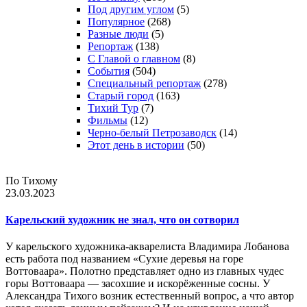
Под другим углом
(5)
Популярное
(268)
Разные люди
(5)
Репортаж
(138)
С Главой о главном
(8)
События
(504)
Специальный репортаж
(278)
Старый город
(163)
Тихий Тур
(7)
Фильмы
(12)
Черно-белый Петрозаводск
(14)
Этот день в истории
(50)
По Тихому
23.03.2023
Карельский художник не знал, что он сотворил
У карельского художника-акварелиста Владимира Лобанова
есть работа под названием «Сухие деревья на горе
Воттоваара». Полотно представляет одно из главных чудес
горы Воттоваара — засохшие и искорёженные сосны. У
Александра Тихого возник естественный вопрос, а что автор