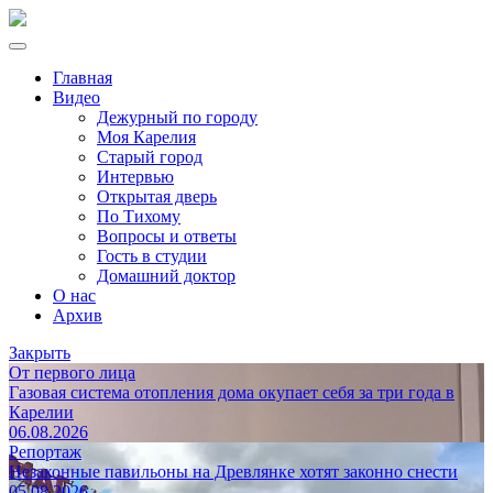
Главная
Видео
Дежурный по городу
Моя Карелия
Старый город
Интервью
Открытая дверь
По Тихому
Вопросы и ответы
Гость в студии
Домашний доктор
О нас
Архив
Закрыть
От первого лица
Газовая система отопления дома окупает себя за три года в
Карелии
06.08.2026
Репортаж
Незаконные павильоны на Древлянке хотят законно снести
05.08.2026