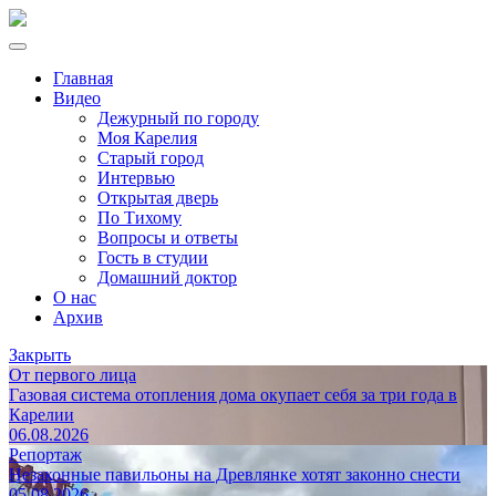
Главная
Видео
Дежурный по городу
Моя Карелия
Старый город
Интервью
Открытая дверь
По Тихому
Вопросы и ответы
Гость в студии
Домашний доктор
О нас
Архив
Закрыть
От первого лица
Газовая система отопления дома окупает себя за три года в
Карелии
06.08.2026
Репортаж
Незаконные павильоны на Древлянке хотят законно снести
05.08.2026