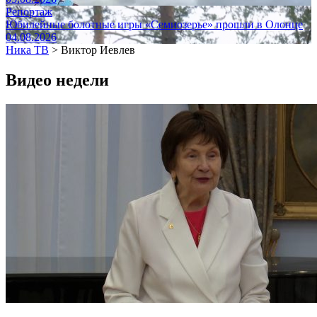
Репортаж
Юбилейные болотные игры «Семиозерье» прошли в Олонце
04.08.2026
Ника ТВ
>
Виктор Иевлев
Видео недели