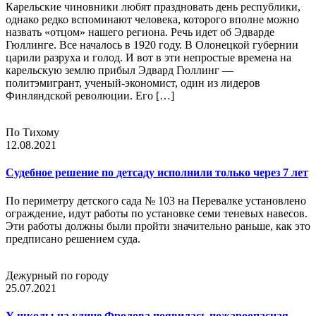
Карельские чиновники любят праздновать день республики,
однако редко вспоминают человека, которого вполне можно
назвать «отцом» нашего региона. Речь идет об Эдварде
Гюллинге. Все началось в 1920 году. В Олонецкой губернии
царили разруха и голод. И вот в эти непростые времена на
карельскую землю прибыл Эдвард Гюллинг —
политэмигрант, ученый-экономист, один из лидеров
Финляндской революции. Его […]
По Тихому
12.08.2021
Судебное решение по детсаду исполнили только через 7 лет
По периметру детского сада № 103 на Перевалке установлено
ограждение, идут работы по установке семи теневых навесов.
Эти работы должны были пройти значительно раньше, как это
предписано решением суда.
Дежурный по городу
25.07.2021
У школы на улице Фролова появилась пожароопасная