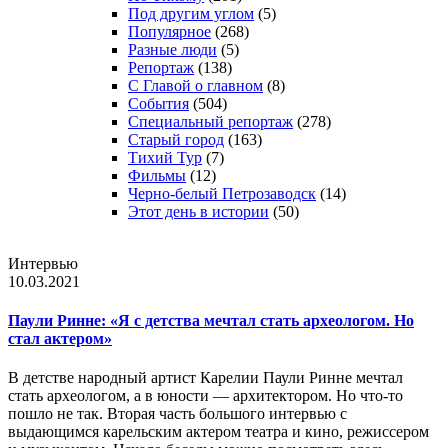
Под другим углом
(5)
Популярное
(268)
Разные люди
(5)
Репортаж
(138)
С Главой о главном
(8)
События
(504)
Специальный репортаж
(278)
Старый город
(163)
Тихий Тур
(7)
Фильмы
(12)
Черно-белый Петрозаводск
(14)
Этот день в истории
(50)
Интервью
10.03.2021
Паули Ринне: «Я с детства мечтал стать археологом. Но
стал актером»
В детстве народный артист Карелии Паули Ринне мечтал
стать археологом, а в юности — архитектором. Но что-то
пошло не так. Вторая часть большого интервью с
выдающимся карельским актером театра и кино, режиссером