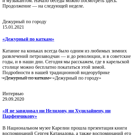
и музыкантом. Начало беседы можно посмотреть здесь.
Продолжение — на следующей неделе.
Дежурный по городу
15.01.2021
«Дежурный по каткам»
Катание на коньках всегда было одним из любимых зимних
развлечений петрозаводчан — и до революции, и в советские
годы, и в наши дни. Сегодня мы расскажем, где в карельской
столице можно бесплатно покататься этой зимой.
Подробности в нашей традиционной видеорубрике
̶«̶Д̶е̶ж̶у̶р̶н̶ы̶й̶ ̶п̶о̶ ̶к̶а̶т̶к̶а̶м̶»̶ «Дежурный по городу»
Интервью
29.09.2020
«Я не завидовал ни Нелидову, ни Худилайнену, ни
Парфенчикову»
В Национальном музее Карелии прошла презентация книги
воспоминаний Сергея Катанадова, а также воспоминаний его