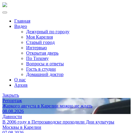
Главная
Видео
Дежурный по городу
Моя Карелия
Старый город
Интервью
Открытая дверь
По Тихому
Вопросы и ответы
Гость в студии
Домашний доктор
О нас
Архив
Закрыть
Репортаж
Жаркого августа в Карелии можно не ждать
08.08.2026
Давности
В 2006 году в Петрозаводске проходили Дни культуры
Москвы в Карелии
07.08.2026