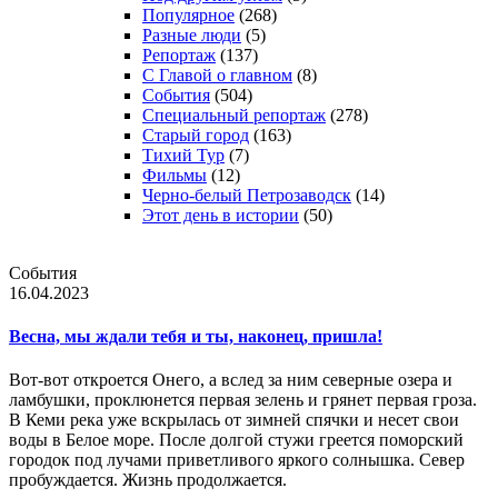
Популярное
(268)
Разные люди
(5)
Репортаж
(137)
С Главой о главном
(8)
События
(504)
Специальный репортаж
(278)
Старый город
(163)
Тихий Тур
(7)
Фильмы
(12)
Черно-белый Петрозаводск
(14)
Этот день в истории
(50)
События
16.04.2023
Весна, мы ждали тебя и ты, наконец, пришла!
Вот-вот откроется Онего, а вслед за ним северные озера и
ламбушки, проклюнется первая зелень и грянет первая гроза.
В Кеми река уже вскрылась от зимней спячки и несет свои
воды в Белое море. После долгой стужи греется поморский
городок под лучами приветливого яркого солнышка. Север
пробуждается. Жизнь продолжается.