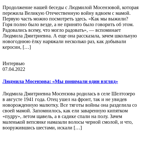
Продолжение нашей беседы с Людмилой Мосензовой, которая
пережила Великую Отечественную войну вдвоем с мамой.
Первую часть можно посмотреть здесь. «Как мы выжили?
Горя полно было везде, а не принято было говорить об этом.
Радовались всему, что могло радовать», — вспоминает
Людмила Дмитриевна. А еще она рассказала, зачем школьную
новогоднюю ёлку наряжали несколько раз, как добывали
керосин, […]
Интервью
07.04.2022
Людмила Мосензова: «Мы понимали один взгляд»
Людмила Дмитриевна Мосензова родилась в селе Шелтозеро
в августе 1941 года. Отец ушел на фронт, так и не увидев
новорожденную малютку. Все тяготы войны она разделила со
своей мамой. Запомнилось, как ели заваренную кипятком
«пудру», летом щавель, а в садике спали на полу. Зачем
маленькой вепсянке намазали волосы черной смолой, и что,
вооружившись шестами, искали […]