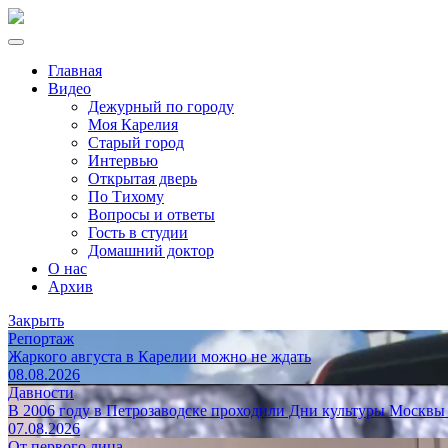
Главная
Видео
Дежурный по городу
Моя Карелия
Старый город
Интервью
Открытая дверь
По Тихому
Вопросы и ответы
Гость в студии
Домашний доктор
О нас
Архив
Закрыть
Репортаж
Жаркого августа в Карелии можно не ждать
08.08.2026
Давности
В 2006 году в Петрозаводске проходили Дни культуры Москвы
07.08.2026
От первого лица