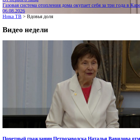
Газовая система отопления дома окупает себя за три года в Кар
06.08.2026
Ника ТВ
>
Вдовья доля
Видео недели
Почетный гражданин Петрозаводска Наталья Вавилова отме