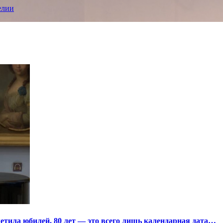
елии
тила юбилей. 80 лет — это всего лишь календарная дата…