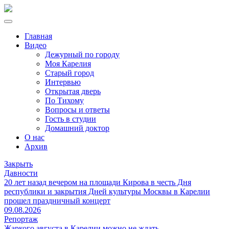
Главная
Видео
Дежурный по городу
Моя Карелия
Старый город
Интервью
Открытая дверь
По Тихому
Вопросы и ответы
Гость в студии
Домашний доктор
О нас
Архив
Закрыть
Давности
20 лет назад вечером на площади Кирова в честь Дня
республики и закрытия Дней культуры Москвы в Карелии
прошел праздничный концерт
09.08.2026
Репортаж
Жаркого августа в Карелии можно не ждать