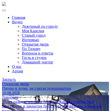
Главная
Видео
Дежурный по городу
Моя Карелия
Старый город
Интервью
Открытая дверь
По Тихому
Вопросы и ответы
Гость в студии
Домашний доктор
О нас
Архив
Закрыть
Открытая дверь
Пятеро в лодке, не считая телеоператора
10.08.2026
Давности
20 лет назад вечером на площади Кирова в честь Дня
республики и закрытия Дней культуры Москвы в Карелии
прошел праздничный концерт