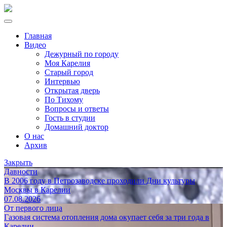
Главная
Видео
Дежурный по городу
Моя Карелия
Старый город
Интервью
Открытая дверь
По Тихому
Вопросы и ответы
Гость в студии
Домашний доктор
О нас
Архив
Закрыть
Давности
В 2006 году в Петрозаводске проходили Дни культуры
Москвы в Карелии
07.08.2026
От первого лица
Газовая система отопления дома окупает себя за три года в
Карелии