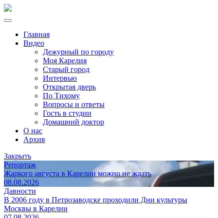
Главная
Видео
Дежурный по городу
Моя Карелия
Старый город
Интервью
Открытая дверь
По Тихому
Вопросы и ответы
Гость в студии
Домашний доктор
О нас
Архив
Закрыть
Репортаж
Жаркого августа в Карелии можно не ждать
08.08.2026
Давности
В 2006 году в Петрозаводске проходили Дни культуры
Москвы в Карелии
07.08.2026