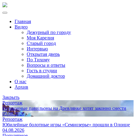
Главная
Видео
Дежурный по городу
Моя Карелия
Старый город
Интервью
Открытая дверь
По Тихому
Вопросы и ответы
Гость в студии
Домашний доктор
О нас
Архив
Закрыть
Репортаж
Незаконные павильоны на Древлянке хотят законно снести
05.08.2026
Репортаж
Юбилейные болотные игры «Семиозерье» прошли в Олонце
04.08.2026
Популярное