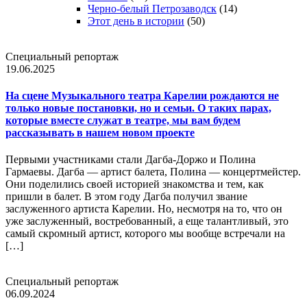
Черно-белый Петрозаводск
(14)
Этот день в истории
(50)
Специальный репортаж
19.06.2025
На сцене Музыкального театра Карелии рождаются не
только новые постановки, но и семьи. О таких парах,
которые вместе служат в театре, мы вам будем
рассказывать в нашем новом проекте
Первыми участниками стали Дагба-Доржо и Полина
Гармаевы. Дагба — артист балета, Полина — концертмейстер.
Они поделились своей историей знакомства и тем, как
пришли в балет. В этом году Дагба получил звание
заслуженного артиста Карелии. Но, несмотря на то, что он
уже заслуженный, востребованный, а еще талантливый, это
самый скромный артист, которого мы вообще встречали на
[…]
Специальный репортаж
06.09.2024