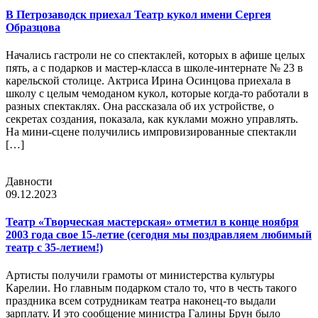
В Петрозаводск приехал Театр кукол имени Сергея
Образцова
Начались гастроли не со спектаклей, которых в афише целых
пять, а с подарков и мастер-класса в школе-интернате № 23 в
карельской столице. Актриса Ирина Осинцова приехала в
школу с целым чемоданом кукол, которые когда-то работали в
разных спектаклях. Она рассказала об их устройстве, о
секретах создания, показала, как куклами можно управлять.
На мини-сцене получились импровизированные спектакли
[…]
Давности
09.12.2023
Театр «Творческая мастерская» отметил в конце ноября
2003 года свое 15-летие (сегодня мы поздравляем любимый
театр с 35-летием!)
Артисты получили грамоты от министерства культуры
Карелии. Но главным подарком стало то, что в честь такого
праздника всем сотрудникам театра наконец-то выдали
зарплату. И это сообщение министра Галины Брун было