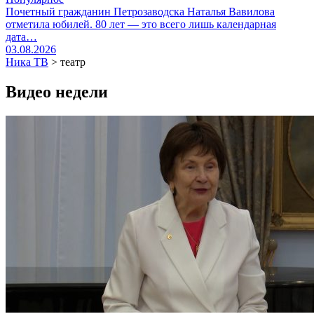
Почетный гражданин Петрозаводска Наталья Вавилова
отметила юбилей. 80 лет — это всего лишь календарная
дата…
03.08.2026
Ника ТВ
>
театр
Видео недели