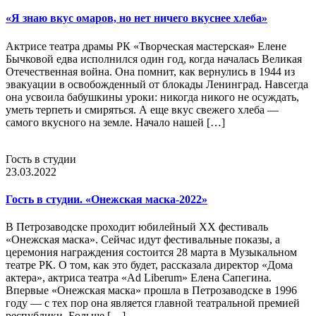
«Я знаю вкус омаров, но нет ничего вкуснее хлеба»
Актрисе театра драмы РК «Творческая мастерская» Елене
Бычковой едва исполнился один год, когда началась Великая
Отечественная война. Она помнит, как вернулись в 1944 из
эвакуации в освобожденный от блокады Ленинград. Навсегда
она усвоила бабушкины уроки: никогда никого не осуждать,
уметь терпеть и смиряться. А еще вкус свежего хлеба —
самого вкусного на земле. Начало нашей […]
Гость в студии
23.03.2022
Гость в студии. «Онежская маска-2022»
В Петрозаводске проходит юбилейный XX фестиваль
«Онежская маска». Сейчас идут фестивальные показы, а
церемония награждения состоится 28 марта в Музыкальном
театре РК. О том, как это будет, рассказала директор «Дома
актера», актриса театра «Ad Liberum» Елена Сапегина.
Впервые «Онежская маска» прошла в Петрозаводске в 1996
году — с тех пор она является главной театральной премией
республики. Больше […]