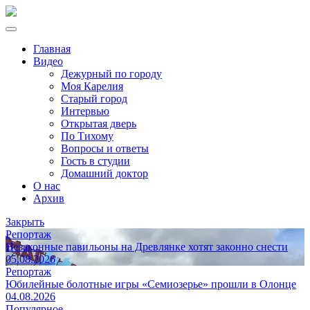
Главная
Видео
Дежурный по городу
Моя Карелия
Старый город
Интервью
Открытая дверь
По Тихому
Вопросы и ответы
Гость в студии
Домашний доктор
О нас
Архив
Закрыть
Репортаж
Незаконные павильоны на Древлянке хотят законно снести
05.08.2026
Репортаж
Юбилейные болотные игры «Семиозерье» прошли в Олонце
04.08.2026
Популярное