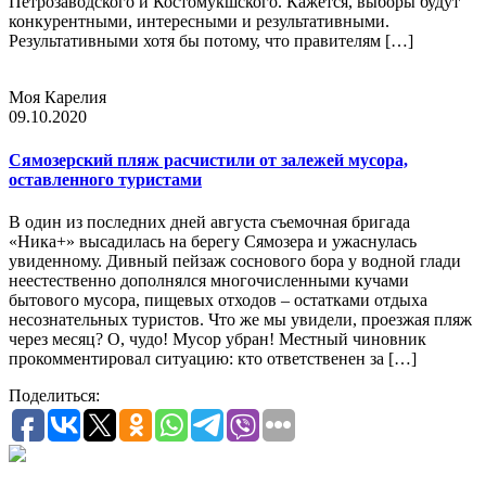
Петрозаводского и Костомукшского. Кажется, выборы будут
конкурентными, интересными и результативными.
Результативными хотя бы потому, что правителям […]
Моя Карелия
09.10.2020
Сямозерский пляж расчистили от залежей мусора,
оставленного туристами
В один из последних дней августа съемочная бригада
«Ника+» высадилась на берегу Сямозера и ужаснулась
увиденному. Дивный пейзаж соснового бора у водной глади
неестественно дополнялся многочисленными кучами
бытового мусора, пищевых отходов – остатками отдыха
несознательных туристов. Что же мы увидели, проезжая пляж
через месяц? О, чудо! Мусор убран! Местный чиновник
прокомментировал ситуацию: кто ответственен за […]
Поделиться: