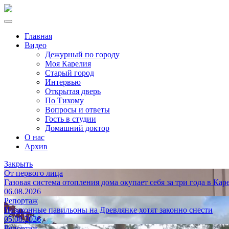
Главная
Видео
Дежурный по городу
Моя Карелия
Старый город
Интервью
Открытая дверь
По Тихому
Вопросы и ответы
Гость в студии
Домашний доктор
О нас
Архив
Закрыть
От первого лица
Газовая система отопления дома окупает себя за три года в Кар
06.08.2026
Репортаж
Незаконные павильоны на Древлянке хотят законно снести
05.08.2026
Репортаж