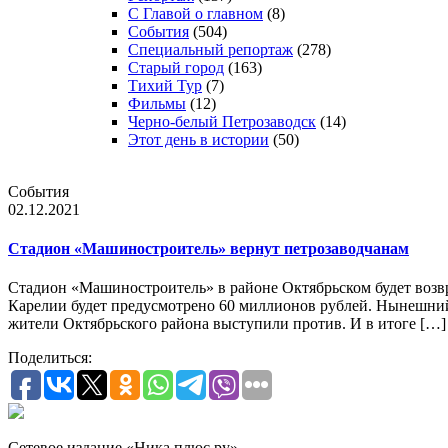
С Главой о главном
(8)
События
(504)
Специальный репортаж
(278)
Старый город
(163)
Тихий Тур
(7)
Фильмы
(12)
Черно-белый Петрозаводск
(14)
Этот день в истории
(50)
События
02.12.2021
Стадион «Машиностроитель» вернут петрозаводчанам
Стадион «Машиностроитель» в районе Октябрьском будет возвр
Карелии будет предусмотрено 60 миллионов рублей. Нынешний в
жители Октябрьского района выступили против. И в итоге […]
Поделиться:
Сетевое издание «Ника плюс.ру»