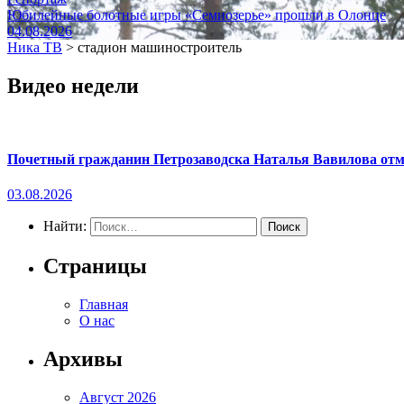
Юбилейные болотные игры «Семиозерье» прошли в Олонце
04.08.2026
Ника ТВ
>
стадион машиностроитель
Видео недели
Почетный гражданин Петрозаводска Наталья Вавилова отме
03.08.2026
Найти:
Страницы
Главная
О нас
Архивы
Август 2026