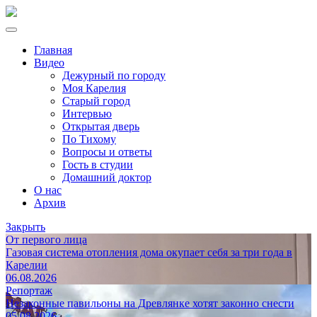
Главная
Видео
Дежурный по городу
Моя Карелия
Старый город
Интервью
Открытая дверь
По Тихому
Вопросы и ответы
Гость в студии
Домашний доктор
О нас
Архив
Закрыть
От первого лица
Газовая система отопления дома окупает себя за три года в
Карелии
06.08.2026
Репортаж
Незаконные павильоны на Древлянке хотят законно снести
05.08.2026