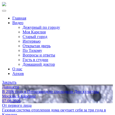
Главная
Видео
Дежурный по городу
Моя Карелия
Старый город
Интервью
Открытая дверь
По Тихому
Вопросы и ответы
Гость в студии
Домашний доктор
О нас
Архив
Закрыть
Давности
В 2006 году в Петрозаводске проходили Дни культуры
Москвы в Карелии
07.08.2026
От первого лица
Газовая система отопления дома окупает себя за три года в
Карелии