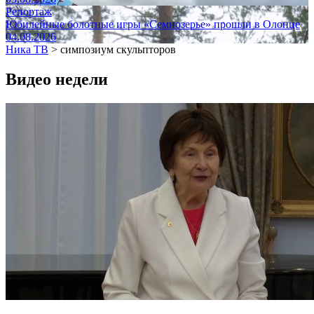
Репортаж
Юбилейные болотные игры «Семиозерье» прошли в Олонце
04.08.2026
Ника ТВ
>
симпозиум скульпторов
Видео недели