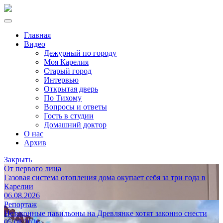
Главная
Видео
Дежурный по городу
Моя Карелия
Старый город
Интервью
Открытая дверь
По Тихому
Вопросы и ответы
Гость в студии
Домашний доктор
О нас
Архив
Закрыть
От первого лица
Газовая система отопления дома окупает себя за три года в
Карелии
06.08.2026
Репортаж
Незаконные павильоны на Древлянке хотят законно снести
05.08.2026