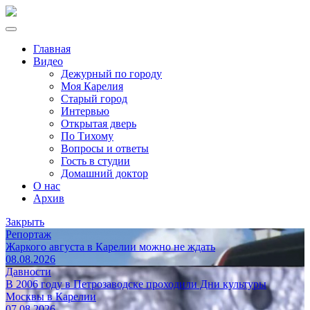
Главная
Видео
Дежурный по городу
Моя Карелия
Старый город
Интервью
Открытая дверь
По Тихому
Вопросы и ответы
Гость в студии
Домашний доктор
О нас
Архив
Закрыть
Репортаж
Жаркого августа в Карелии можно не ждать
08.08.2026
Давности
В 2006 году в Петрозаводске проходили Дни культуры
Москвы в Карелии
07.08.2026