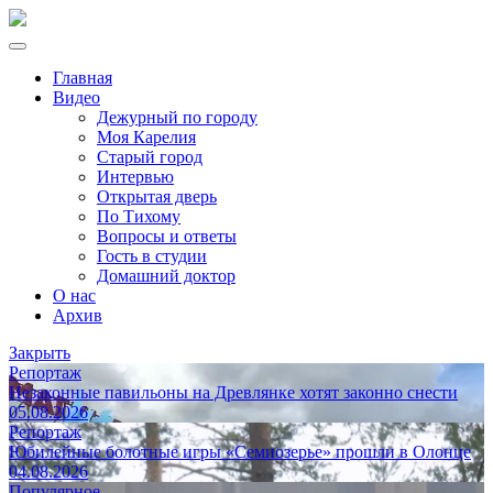
Главная
Видео
Дежурный по городу
Моя Карелия
Старый город
Интервью
Открытая дверь
По Тихому
Вопросы и ответы
Гость в студии
Домашний доктор
О нас
Архив
Закрыть
Репортаж
Незаконные павильоны на Древлянке хотят законно снести
05.08.2026
Репортаж
Юбилейные болотные игры «Семиозерье» прошли в Олонце
04.08.2026
Популярное