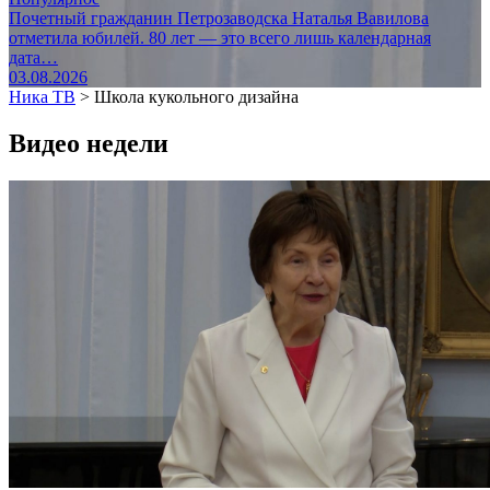
Почетный гражданин Петрозаводска Наталья Вавилова
отметила юбилей. 80 лет — это всего лишь календарная
дата…
03.08.2026
Ника ТВ
>
Школа кукольного дизайна
Видео недели