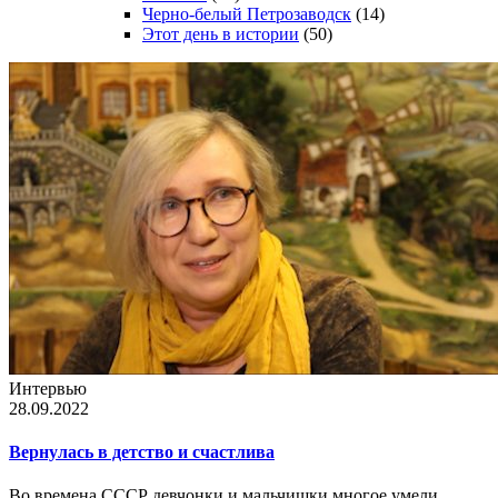
Черно-белый Петрозаводск
(14)
Этот день в истории
(50)
Интервью
28.09.2022
Вернулась в детство и счастлива
Во времена СССР девчонки и мальчишки многое умели