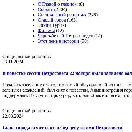
С Главой о главном
(8)
События
(504)
Специальный репортаж
(278)
Старый город
(163)
Тихий Тур
(7)
Фильмы
(12)
Черно-белый Петрозаводск
(14)
Этот день в истории
(50)
Специальный репортаж
23.11.2024
В повестке сессии Петросовета 22 ноября было заявлено бол
Началось заседание с того, что самый обсуждаемый из них — о
зеленых насаждений, был снят с повестки. Администрация горо
поддержали. Выступил прокурор, который объяснил всем, что
Специальный репортаж
22.03.2024
Глава города отчиталась перед депутатами Петросовета