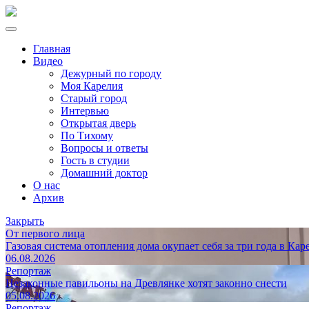
Главная
Видео
Дежурный по городу
Моя Карелия
Старый город
Интервью
Открытая дверь
По Тихому
Вопросы и ответы
Гость в студии
Домашний доктор
О нас
Архив
Закрыть
От первого лица
Газовая система отопления дома окупает себя за три года в Кар
06.08.2026
Репортаж
Незаконные павильоны на Древлянке хотят законно снести
05.08.2026
Репортаж