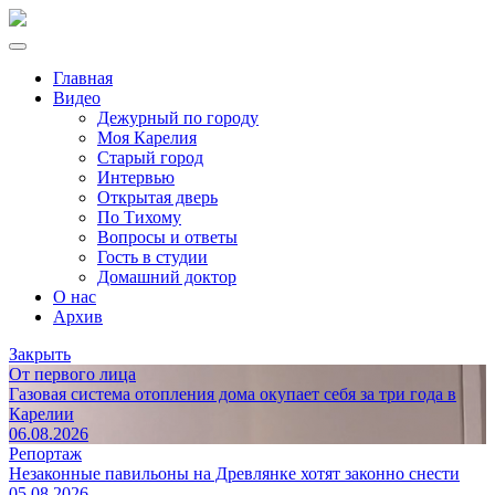
Главная
Видео
Дежурный по городу
Моя Карелия
Старый город
Интервью
Открытая дверь
По Тихому
Вопросы и ответы
Гость в студии
Домашний доктор
О нас
Архив
Закрыть
От первого лица
Газовая система отопления дома окупает себя за три года в
Карелии
06.08.2026
Репортаж
Незаконные павильоны на Древлянке хотят законно снести
05.08.2026