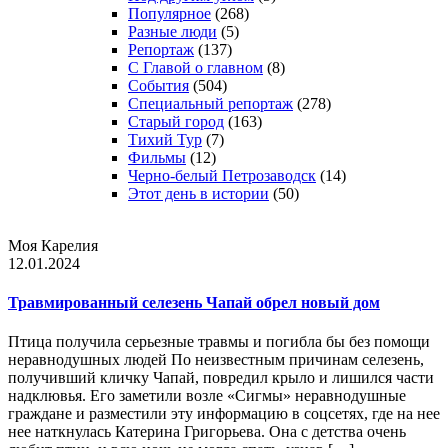
Популярное
(268)
Разные люди
(5)
Репортаж
(137)
С Главой о главном
(8)
События
(504)
Специальный репортаж
(278)
Старый город
(163)
Тихий Тур
(7)
Фильмы
(12)
Черно-белый Петрозаводск
(14)
Этот день в истории
(50)
Моя Карелия
12.01.2024
Травмированный селезень Чапай обрел новый дом
Птица получила серьезные травмы и погибла бы без помощи
неравнодушных людей По неизвестным причинам селезень,
получивший кличку Чапай, повредил крыло и лишился части
надклювья. Его заметили возле «Сигмы» неравнодушные
граждане и разместили эту информацию в соцсетях, где на нее
нее наткнулась Катерина Григорьева. Она с детства очень