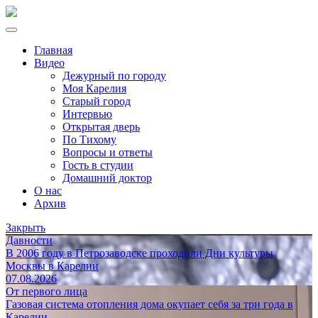
Главная
Видео
Дежурный по городу
Моя Карелия
Старый город
Интервью
Открытая дверь
По Тихому
Вопросы и ответы
Гость в студии
Домашний доктор
О нас
Архив
Закрыть
Давности
В 2006 году в Петрозаводске проходили Дни культуры
Москвы в Карелии
07.08.2026
От первого лица
Газовая система отопления дома окупает себя за три года в
Карелии