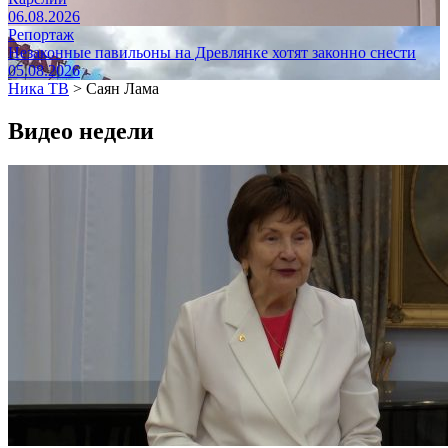
06.08.2026
Репортаж
Незаконные павильоны на Древлянке хотят законно снести
05.08.2026
Ника ТВ
>
Саян Лама
Видео недели