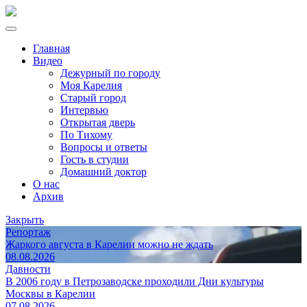
Главная
Видео
Дежурный по городу
Моя Карелия
Старый город
Интервью
Открытая дверь
По Тихому
Вопросы и ответы
Гость в студии
Домашний доктор
О нас
Архив
Закрыть
Репортаж
Жаркого августа в Карелии можно не ждать
08.08.2026
Давности
В 2006 году в Петрозаводске проходили Дни культуры
Москвы в Карелии
07.08.2026