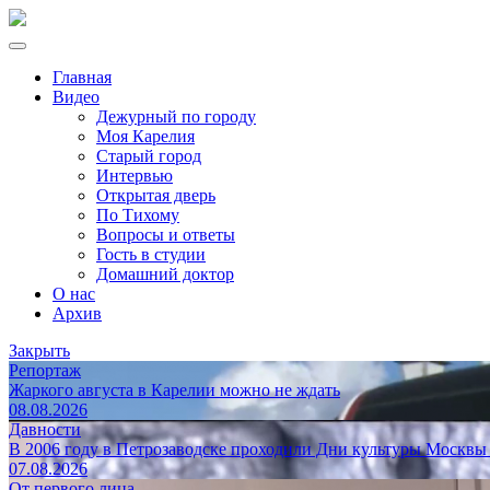
Главная
Видео
Дежурный по городу
Моя Карелия
Старый город
Интервью
Открытая дверь
По Тихому
Вопросы и ответы
Гость в студии
Домашний доктор
О нас
Архив
Закрыть
Репортаж
Жаркого августа в Карелии можно не ждать
08.08.2026
Давности
В 2006 году в Петрозаводске проходили Дни культуры Москвы
07.08.2026
От первого лица