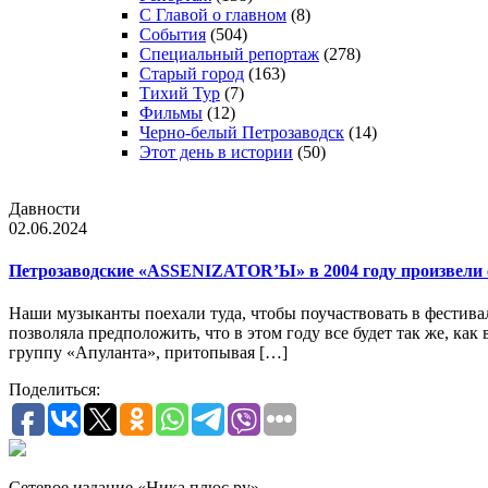
С Главой о главном
(8)
События
(504)
Специальный репортаж
(278)
Старый город
(163)
Тихий Тур
(7)
Фильмы
(12)
Черно-белый Петрозаводск
(14)
Этот день в истории
(50)
Давности
02.06.2024
Петрозаводские «ASSENIZATOR’Ы» в 2004 году произвели 
Наши музыканты поехали туда, чтобы поучаствовать в фестивал
позволяла предположить, что в этом году все будет так же, как
группу «Апуланта», притопывая […]
Поделиться:
Сетевое издание «Ника плюс.ру»