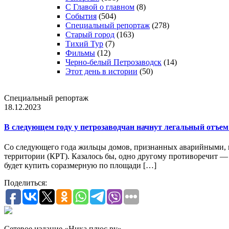
С Главой о главном
(8)
События
(504)
Специальный репортаж
(278)
Старый город
(163)
Тихий Тур
(7)
Фильмы
(12)
Черно-белый Петрозаводск
(14)
Этот день в истории
(50)
Специальный репортаж
18.12.2023
В следующем году у петрозаводчан начнут легальный отъ
Со следующего года жильцы домов, признанных аварийными, мог
территории (КРТ). Казалось бы, одно другому противоречит — 
будет купить соразмерную по площади […]
Поделиться:
Сетевое издание «Ника плюс.ру»