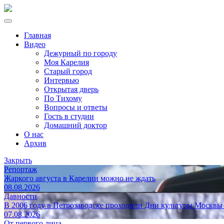
Главная
Видео
Дежурный по городу
Моя Карелия
Старый город
Интервью
Открытая дверь
По Тихому
Вопросы и ответы
Гость в студии
Домашний доктор
О нас
Архив
Закрыть
Репортаж
Жаркого августа в Карелии можно не ждать
08.08.2026
Давности
В 2006 году в Петрозаводске проходили Дни культуры Москвы
07.08.2026
От первого лица