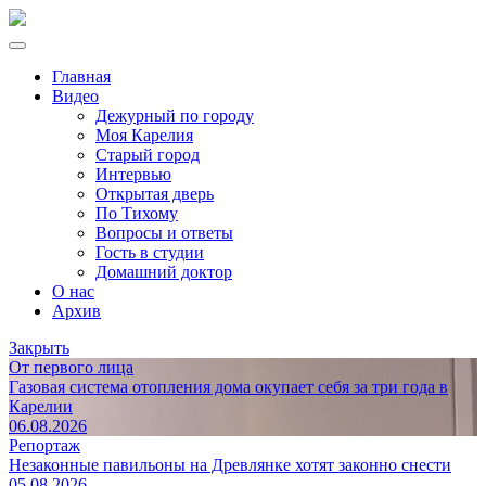
Главная
Видео
Дежурный по городу
Моя Карелия
Старый город
Интервью
Открытая дверь
По Тихому
Вопросы и ответы
Гость в студии
Домашний доктор
О нас
Архив
Закрыть
От первого лица
Газовая система отопления дома окупает себя за три года в
Карелии
06.08.2026
Репортаж
Незаконные павильоны на Древлянке хотят законно снести
05.08.2026