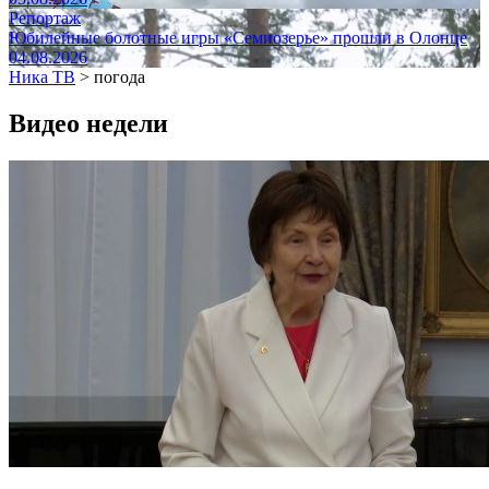
Репортаж
Юбилейные болотные игры «Семиозерье» прошли в Олонце
04.08.2026
Ника ТВ
>
погода
Видео недели