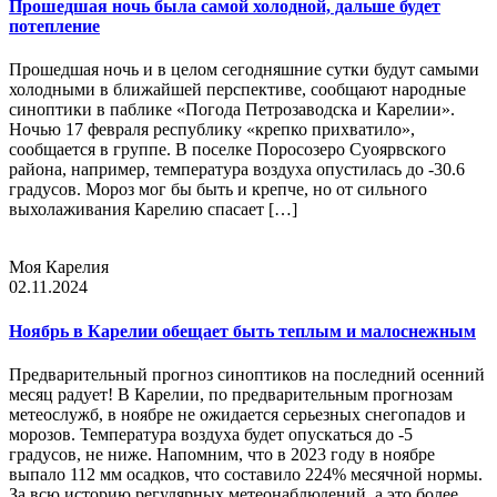
Прошедшая ночь была самой холодной, дальше будет
потепление
Прошедшая ночь и в целом сегодняшние сутки будут самыми
холодными в ближайшей перспективе, сообщают народные
синоптики в паблике «Погода Петрозаводска и Карелии».
Ночью 17 февраля республику «крепко прихватило»,
сообщается в группе. В поселке Поросозеро Суоярвского
района, например, температура воздуха опустилась до -30.6
градусов. Мороз мог бы быть и крепче, но от сильного
выхолаживания Карелию спасает […]
Моя Карелия
02.11.2024
Ноябрь в Карелии обещает быть теплым и малоснежным
Предварительный прогноз синоптиков на последний осенний
месяц радует! В Карелии, по предварительным прогнозам
метеослужб, в ноябре не ожидается серьезных снегопадов и
морозов. Температура воздуха будет опускаться до -5
градусов, не ниже. Напомним, что в 2023 году в ноябре
выпало 112 мм осадков, что составило 224% месячной нормы.
За всю историю регулярных метеонаблюдений, а это более