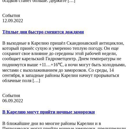
осадков станет больше. Держите […]
События
12.09.2022
Тёплые дни быстро сменятся дождями
В выходные в Карелию пришёл Скандинавский антициклон,
который принёс сухую и умеренно теплую погоду. Он еще
сохранит свое влияние до середины этой рабочей недели,
сообщает карельский Гидрометцентр. Днем температуры не
поднимутся выше +11…+16℃, а ночи могут быть холодными,
местами с выхолаживанием до заморозков. Со среды, 14
сентября, в западные районы Карелии начнут прорываться
облачные поля […]
События
06.09.2022
В Карелию могут прийти ночные заморозки
В ближайшие дни во многие районы Карелии и в
Петрозаводск могут прийти ночные заморозки, предупредили