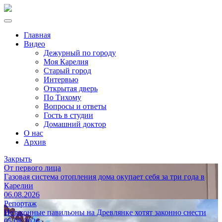
Главная
Видео
Дежурный по городу
Моя Карелия
Старый город
Интервью
Открытая дверь
По Тихому
Вопросы и ответы
Гость в студии
Домашний доктор
О нас
Архив
Закрыть
От первого лица
Газовая система отопления дома окупает себя за три года в
Карелии
06.08.2026
Репортаж
Незаконные павильоны на Древлянке хотят законно снести
05.08.2026