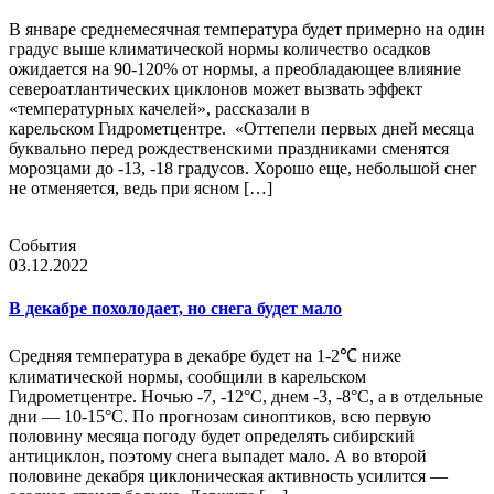
В январе среднемесячная температура будет примерно на один
градус выше климатической нормы количество осадков
ожидается на 90-120% от нормы, а преобладающее влияние
североатлантических циклонов может вызвать эффект
«температурных качелей», рассказали в
карельском Гидрометцентре. «Оттепели первых дней месяца
буквально перед рождественскими праздниками сменятся
морозцами до -13, -18 градусов. Хорошо еще, небольшой снег
не отменяется, ведь при ясном […]
События
03.12.2022
В декабре похолодает, но снега будет мало
Средняя температура в декабре будет на 1-2℃ ниже
климатической нормы, сообщили в карельском
Гидрометцентре. Ночью -7, -12°С, днем -3, -8°С, а в отдельные
дни — 10-15°С. По прогнозам синоптиков, всю первую
половину месяца погоду будет определять сибирский
антициклон, поэтому снега выпадет мало. А во второй
половине декабря циклоническая активность усилится —