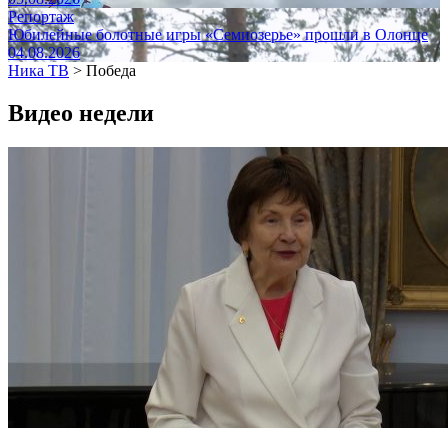
Репортаж
Юбилейные болотные игры «Семиозерье» прошли в Олонце
04.08.2026
Ника ТВ
>
Победа
Видео недели