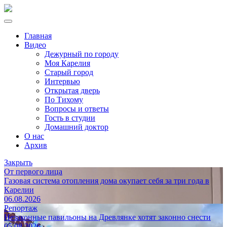
Главная
Видео
Дежурный по городу
Моя Карелия
Старый город
Интервью
Открытая дверь
По Тихому
Вопросы и ответы
Гость в студии
Домашний доктор
О нас
Архив
Закрыть
От первого лица
Газовая система отопления дома окупает себя за три года в
Карелии
06.08.2026
Репортаж
Незаконные павильоны на Древлянке хотят законно снести
05.08.2026