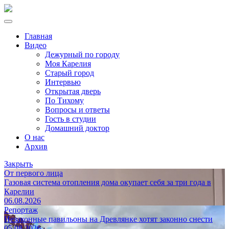
Главная
Видео
Дежурный по городу
Моя Карелия
Старый город
Интервью
Открытая дверь
По Тихому
Вопросы и ответы
Гость в студии
Домашний доктор
О нас
Архив
Закрыть
От первого лица
Газовая система отопления дома окупает себя за три года в
Карелии
06.08.2026
Репортаж
Незаконные павильоны на Древлянке хотят законно снести
05.08.2026