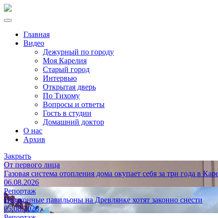
Главная
Видео
Дежурный по городу
Моя Карелия
Старый город
Интервью
Открытая дверь
По Тихому
Вопросы и ответы
Гость в студии
Домашний доктор
О нас
Архив
Закрыть
От первого лица
Газовая система отопления дома окупает себя за три года в Кар
06.08.2026
Репортаж
Незаконные павильоны на Древлянке хотят законно снести
05.08.2026
Репортаж