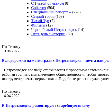
С Главой о главном
(8)
События
(504)
Специальный репортаж
(278)
Старый город
(163)
Тихий Тур
(7)
Фильмы
(12)
Черно-белый Петрозаводск
(14)
Этот день в истории
(50)
По Тихому
19.04.2022
Велодорожки на магистралях Петрозаводска – мечта или ре
Петрозаводск все чаще сталкивается с проблемой автомобильн
рабочая группа с привлечением общественности, чтобы провес
инструмент, начать первые шаги. Подобные решения уже сущест
По Тихому
14.04.2022
В Петрозаводске ремонтируют старейшую школу