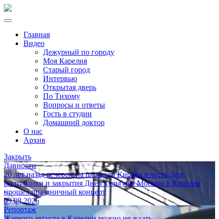
Главная
Видео
Дежурный по городу
Моя Карелия
Старый город
Интервью
Открытая дверь
По Тихому
Вопросы и ответы
Гость в студии
Домашний доктор
О нас
Архив
Закрыть
Давности
20 лет назад вечером на площади Кирова в честь Дня
республики и закрытия Дней культуры Москвы в Карелии
прошел праздничный концерт
09.08.2026
Репортаж
Жаркого августа в Карелии можно не ждать