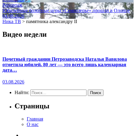
Репортаж
Юбилейные болотные игры «Семиозерье» прошли в Олонце
04.08.2026
Ника ТВ
>
памятника александру II
Видео недели
Почетный гражданин Петрозаводска Наталья Вавилова
отметила юбилей. 80 лет — это всего лишь календарная
дата…
03.08.2026
Найти:
Страницы
Главная
О нас