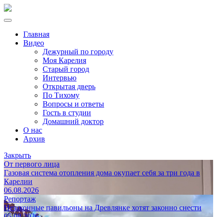
Главная
Видео
Дежурный по городу
Моя Карелия
Старый город
Интервью
Открытая дверь
По Тихому
Вопросы и ответы
Гость в студии
Домашний доктор
О нас
Архив
Закрыть
От первого лица
Газовая система отопления дома окупает себя за три года в
Карелии
06.08.2026
Репортаж
Незаконные павильоны на Древлянке хотят законно снести
05.08.2026