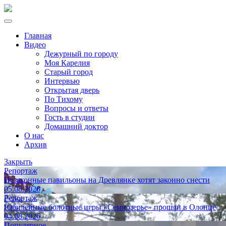
Главная
Видео
Дежурный по городу
Моя Карелия
Старый город
Интервью
Открытая дверь
По Тихому
Вопросы и ответы
Гость в студии
Домашний доктор
О нас
Архив
Закрыть
Репортаж
Незаконные павильоны на Древлянке хотят законно снести
05.08.2026
Репортаж
Юбилейные болотные игры «Семиозерье» прошли в Олонце
04.08.2026
Популярное