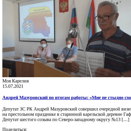
Моя Карелия
15.07.2021
Андрей Мазуровский по итогам работы: «Мне не стыдно смо
Депутат ЗС РК Андрей Мазуровский совершил очередной визит 
на престольном празднике в старинной карельской деревне Га
Депутат шестого созыва по Северо-западному округу №13 […]
Поделиться: