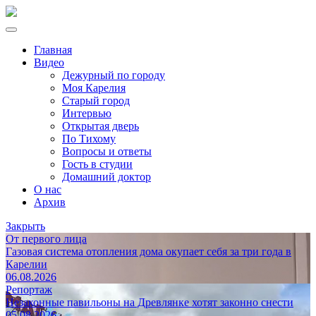
Главная
Видео
Дежурный по городу
Моя Карелия
Старый город
Интервью
Открытая дверь
По Тихому
Вопросы и ответы
Гость в студии
Домашний доктор
О нас
Архив
Закрыть
От первого лица
Газовая система отопления дома окупает себя за три года в
Карелии
06.08.2026
Репортаж
Незаконные павильоны на Древлянке хотят законно снести
05.08.2026