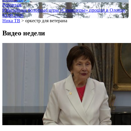
Репортаж
Юбилейные болотные игры «Семиозерье» прошли в Олонце
04.08.2026
Ника ТВ
>
оркестр для ветерана
Видео недели