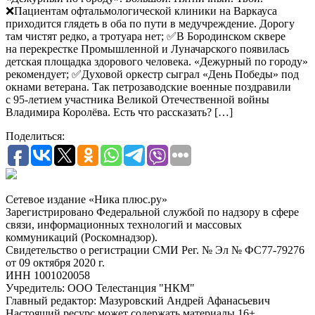
❌Пациентам офтальмологической клиники на Варкауса
приходится глядеть в оба по пути в медучреждение. Дорогу
там чистят редко, а тротуара нет; ✅В Бородинском сквере
на перекрестке Промышленной и Луначарского появилась
детская площадка здорового человека. «Дежурный по городу»
рекомендует; ✅Духовой оркестр сыграл «День Победы» под
окнами ветерана. Так петрозаводские военные поздравили
с 95-летием участника Великой Отечественной войны
Владимира Королёва. Есть что рассказать? […]
Поделиться:
Сетевое издание «Ника плюс.ру»
Зарегистрировано Федеральной службой по надзору в сфере
связи, информационных технологий и массовых
коммуникаций (Роскомнадзор).
Свидетельство о регистрации СМИ Рег. № Эл № ФС77-79276
от 09 октября 2020 г.
ИНН 1001020058
Учредитель: ООО Телестанция "НКМ"
Главный редактор: Мазуровский Андрей Афанасьевич
Настоящий ресурс может содержать материалы 16+.