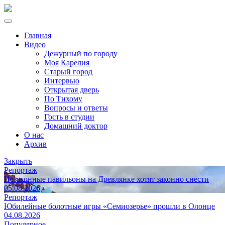
Главная
Видео
Дежурный по городу
Моя Карелия
Старый город
Интервью
Открытая дверь
По Тихому
Вопросы и ответы
Гость в студии
Домашний доктор
О нас
Архив
Закрыть
Репортаж
Незаконные павильоны на Древлянке хотят законно снести
05.08.2026
Репортаж
Юбилейные болотные игры «Семиозерье» прошли в Олонце
04.08.2026
Популярное