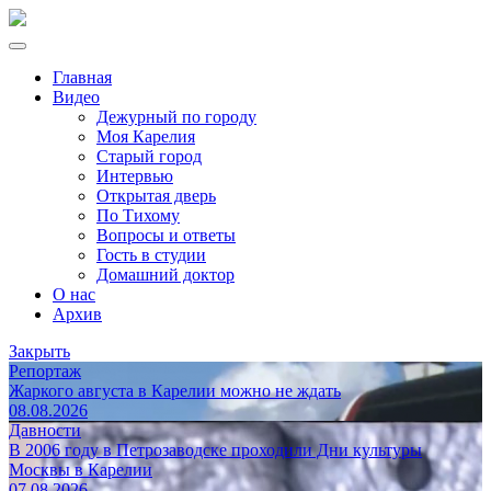
Главная
Видео
Дежурный по городу
Моя Карелия
Старый город
Интервью
Открытая дверь
По Тихому
Вопросы и ответы
Гость в студии
Домашний доктор
О нас
Архив
Закрыть
Репортаж
Жаркого августа в Карелии можно не ждать
08.08.2026
Давности
В 2006 году в Петрозаводске проходили Дни культуры
Москвы в Карелии
07.08.2026