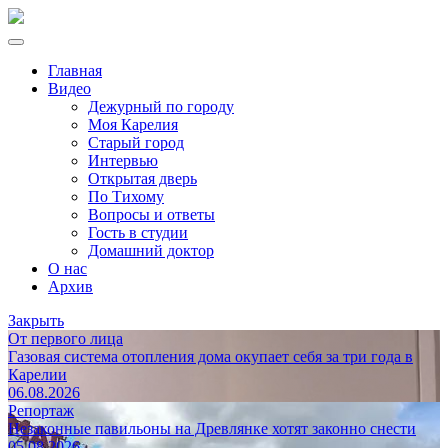
Главная
Видео
Дежурный по городу
Моя Карелия
Старый город
Интервью
Открытая дверь
По Тихому
Вопросы и ответы
Гость в студии
Домашний доктор
О нас
Архив
Закрыть
От первого лица
Газовая система отопления дома окупает себя за три года в
Карелии
06.08.2026
Репортаж
Незаконные павильоны на Древлянке хотят законно снести
05.08.2026