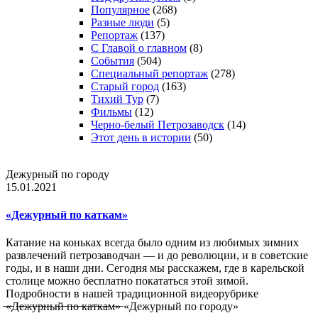
Популярное
(268)
Разные люди
(5)
Репортаж
(137)
С Главой о главном
(8)
События
(504)
Специальный репортаж
(278)
Старый город
(163)
Тихий Тур
(7)
Фильмы
(12)
Черно-белый Петрозаводск
(14)
Этот день в истории
(50)
Дежурный по городу
15.01.2021
«Дежурный по каткам»
Катание на коньках всегда было одним из любимых зимних
развлечений петрозаводчан — и до революции, и в советские
годы, и в наши дни. Сегодня мы расскажем, где в карельской
столице можно бесплатно покататься этой зимой.
Подробности в нашей традиционной видеорубрике
̶«̶Д̶е̶ж̶у̶р̶н̶ы̶й̶ ̶п̶о̶ ̶к̶а̶т̶к̶а̶м̶»̶ «Дежурный по городу»