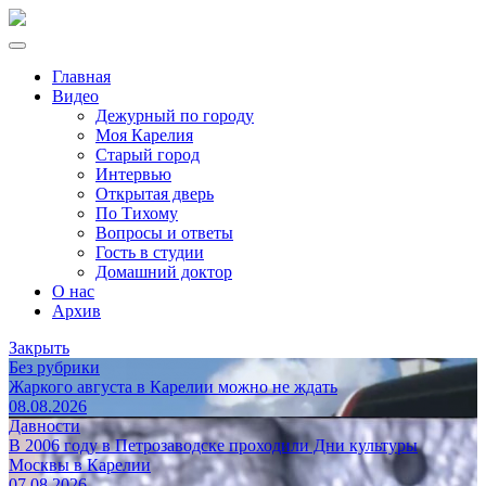
Главная
Видео
Дежурный по городу
Моя Карелия
Старый город
Интервью
Открытая дверь
По Тихому
Вопросы и ответы
Гость в студии
Домашний доктор
О нас
Архив
Закрыть
Без рубрики
Жаркого августа в Карелии можно не ждать
08.08.2026
Давности
В 2006 году в Петрозаводске проходили Дни культуры
Москвы в Карелии
07.08.2026