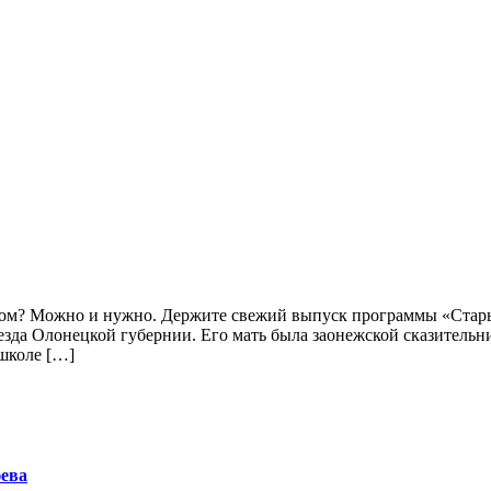
ком? Можно и нужно. Держите свежий выпуск программы «Стар
зда Олонецкой губернии. Его мать была заонежской сказительн
 школе […]
юева