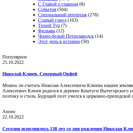
С Главой о главном
(8)
События
(504)
Специальный репортаж
(278)
Старый город
(163)
Тихий Тур
(7)
Фильмы
(12)
Черно-белый Петрозаводск
(14)
Этот день в истории
(50)
Популярное
25.10.2022
Николай Клюев. Северный Орфей
Можно ли считать Николая Алексеевича Клюева нашим земля
Алексеевич Клюев родился в деревне Коштуги Вытегорского уе
поэтику и стиль. Будущий поэт учился в церковно-приходской
Анонс
22.10.2022
Сегодня исполнилось 138 лет со дня рождения Николая Кл