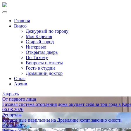
Главная
Видео
Дежурный по городу
Моя Карелия
Старый город
Интервью
Открытая дверь
По Тихому
Вопросы и ответы
Гость в студии
Домашний доктор
О нас
Архив
Закрыть
От первого лица
Газовая система отопления дома окупает себя за три года в Кар
06.08.2026
Репортаж
Незаконные павильоны на Древлянке хотят законно снести
05.08.2026
Репортаж