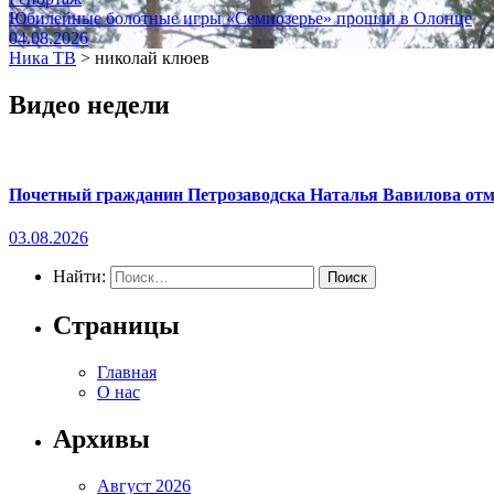
Юбилейные болотные игры «Семиозерье» прошли в Олонце
04.08.2026
Ника ТВ
>
николай клюев
Видео недели
Почетный гражданин Петрозаводска Наталья Вавилова отме
03.08.2026
Найти:
Страницы
Главная
О нас
Архивы
Август 2026