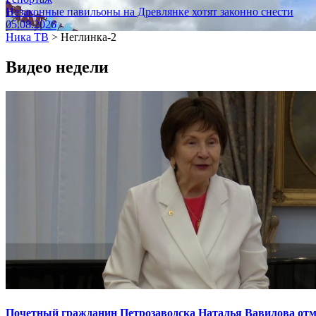
Незаконные павильоны на Древлянке хотят законно снести
05.08.2026
Ника ТВ
>
Неглинка-2
Видео недели
Почетный гражданин Петрозаводска Наталья Вавилова отме