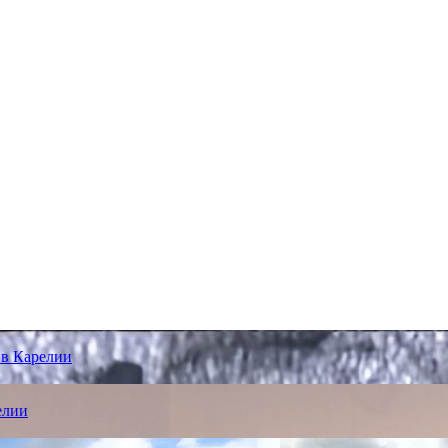
 в Карелии
елии