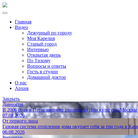
Главная
Видео
Дежурный по городу
Моя Карелия
Старый город
Интервью
Открытая дверь
По Тихому
Вопросы и ответы
Гость в студии
Домашний доктор
О нас
Архив
Закрыть
Давности
В 2006 году в Петрозаводске проходили Дни культуры Москвы
07.08.2026
От первого лица
Газовая система отопления дома окупает себя за три года в Кар
06.08.2026
Репортаж