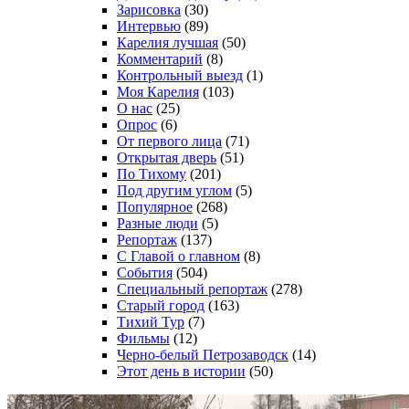
Зарисовка
(30)
Интервью
(89)
Карелия лучшая
(50)
Комментарий
(8)
Контрольный выезд
(1)
Моя Карелия
(103)
О нас
(25)
Опрос
(6)
От первого лица
(71)
Открытая дверь
(51)
По Тихому
(201)
Под другим углом
(5)
Популярное
(268)
Разные люди
(5)
Репортаж
(137)
С Главой о главном
(8)
События
(504)
Специальный репортаж
(278)
Старый город
(163)
Тихий Тур
(7)
Фильмы
(12)
Черно-белый Петрозаводск
(14)
Этот день в истории
(50)