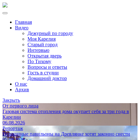
Главная
Видео
Дежурный по городу
Моя Карелия
Старый город
Интервью
Открытая дверь
По Тихому
Вопросы и ответы
Гость в студии
Домашний доктор
О нас
Архив
Закрыть
От первого лица
Газовая система отопления дома окупает себя за три года в
Карелии
06.08.2026
Репортаж
Незаконные павильоны на Древлянке хотят законно снести
05.08.2026