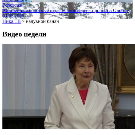
Репортаж
Юбилейные болотные игры «Семиозерье» прошли в Олонце
04.08.2026
Ника ТВ
>
надувной банан
Видео недели