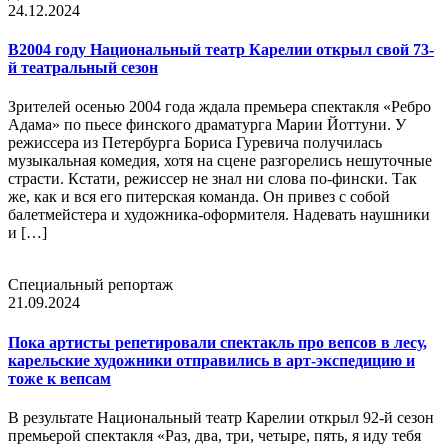
24.12.2024
В2004 году Национальный театр Карелии открыл свой 73-
й театральный сезон
Зрителей осенью 2004 года ждала премьера спектакля «Ребро
Адама» по пьесе финского драматурга Марии Йоттуни. У
режиссера из Петербурга Бориса Гуревича получилась
музыкальная комедия, хотя на сцене разгорелись нешуточные
страсти. Кстати, режиссер не знал ни слова по-фински. Так
же, как и вся его питерская команда. Он привез с собой
балетмейстера и художника-оформителя. Надевать наушники
и […]
Специальный репортаж
21.09.2024
Пока артисты репетировали спектакль про вепсов в лесу,
карельские художники отправились в арт-экспедицию и
тоже к вепсам
В результате Национальный театр Карелии открыл 92-й сезон
премьерой спектакля «Раз, два, три, четыре, пять, я иду тебя