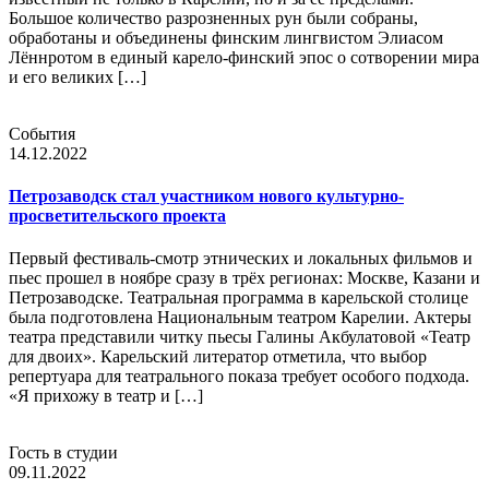
Большое количество разрозненных рун были собраны,
обработаны и объединены финским лингвистом Элиасом
Лённротом в единый карело-финский эпос о сотворении мира
и его великих […]
События
14.12.2022
Петрозаводск стал участником нового культурно-
просветительского проекта
Первый фестиваль-смотр этнических и локальных фильмов и
пьес прошел в ноябре сразу в трёх регионах: Москве, Казани и
Петрозаводске. Театральная программа в карельской столице
была подготовлена Национальным театром Карелии. Актеры
театра представили читку пьесы Галины Акбулатовой «Театр
для двоих». Карельский литератор отметила, что выбор
репертуара для театрального показа требует особого подхода.
«Я прихожу в театр и […]
Гость в студии
09.11.2022