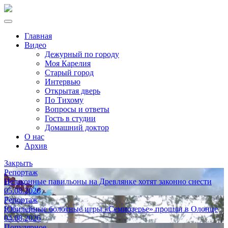
Главная
Видео
Дежурный по городу
Моя Карелия
Старый город
Интервью
Открытая дверь
По Тихому
Вопросы и ответы
Гость в студии
Домашний доктор
О нас
Архив
Закрыть
Репортаж
Незаконные павильоны на Древлянке хотят законно снести
05.08.2026
Репортаж
Юбилейные болотные игры «Семиозерье» прошли в Олонце
04.08.2026
Популярное