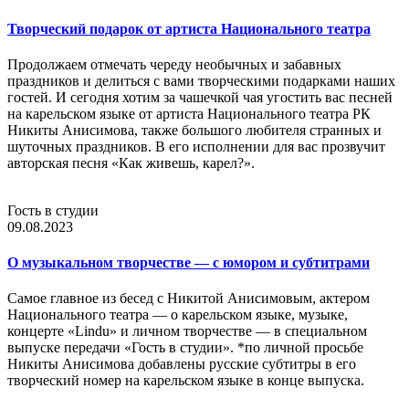
Творческий подарок от артиста Национального театра
Продолжаем отмечать череду необычных и забавных
праздников и делиться с вами творческими подарками наших
гостей. И сегодня хотим за чашечкой чая угостить вас песней
на карельском языке от артиста Национального театра РК
Никиты Анисимова, также большого любителя странных и
шуточных праздников. В его исполнении для вас прозвучит
авторская песня «Как живешь, карел?».
Гость в студии
09.08.2023
О музыкальном творчестве — с юмором и субтитрами
Самое главное из бесед с Никитой Анисимовым, актером
Национального театра — о карельском языке, музыке,
концерте «Lindu» и личном творчестве — в специальном
выпуске передачи «Гость в студии». *по личной просьбе
Никиты Анисимова добавлены русские субтитры в его
творческий номер на карельском языке в конце выпуска.