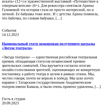
искать» (12+) и художественной выставкой «Путешествие к
северным вепсам» (6+). Для режиссера спектакля Арины
Гулимовой эта история стала не просто интересной, но и
личной. Ее бабушка тоже вепс. И с детства Арина помнила,
что бабочка, по словам бабушки, […]
События
14.12.2023
Национальный театр шокирован получением награды
«Звезда театрала»
«Звезда театрала» — единственная российская театральная
премия, обладающая статусом независимой премии
зрительских симпатий. Она вручается согласно итогам
онлайн-голосования зрителей, оценивающих не конкретную
постановку, а работу театра в целом в рамках сезона. Мы,
честно говоря, почти не верили в победу. Мы шли почти
наравне с Татарским государственным Академическим
театром имени Камала, и были очень приятно удивлены, […]
Гость в студии
20.09.2023