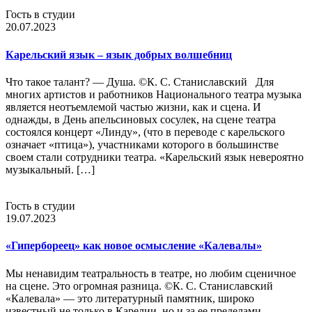
Гость в студии
20.07.2023
Карельский язык – язык добрых волшебниц
Что такое талант? — Душа. ©К. С. Станиславский Для
многих артистов и работников Национального театра музыка
является неотъемлемой частью жизни, как и сцена. И
однажды, в День апельсиновых сосулек, на сцене театра
состоялся концерт «Линду», (что в переводе с карельского
означает «птица»), участниками которого в большинстве
своем стали сотрудники театра. «Карельский язык невероятно
музыкальный. […]
Гость в студии
19.07.2023
«Гипербореец» как новое осмысление «Калевалы»
Мы ненавидим театральность в театре, но любим сценичное
на сцене. Это огромная разница. ©К. С. Станиславский
«Калевала» — это литературный памятник, широко
известный не только в Карелии, но и за ее пределами.