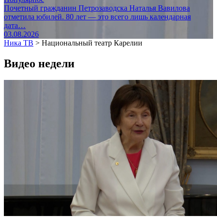
Почетный гражданин Петрозаводска Наталья Вавилова
отметила юбилей. 80 лет — это всего лишь календарная
дата…
03.08.2026
Ника ТВ
>
Национальный театр Карелии
Видео недели