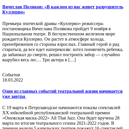
Вячеслав Поляков: «В каждом из нас живет разрушитель
Куллерво»
Премьера эпической драмы «Куллерво» режиссера-
постановщика Вячеслава Полякова пройдет 9 ноября в
Национальном театре. В бесчувственном железном мире
рождается Куллерво. Он растет в атмосфере холода,
пренебрежения со стороны взрослых. Главный герой и рад
стараться, да все идет наперекосяк: хотел понянчить ребенка,
да забаюкал до смерти, решил построить забор — случайно
вырубил весь лес… Три актера в […]
События
18.03.2022
Одно из главных событий театральной жизни начинается
уже завтра
С 19 марта в Петрозаводске начинаются показы спектаклей
ХX юбилейной республиканской театральной премии
«Онежская маска-2022» All That Jazz. Она будет вручена 28
марта по итогам театрального сезона 2021-2022 годов. В
течение недели 5 карельских театров покажут 16 спектаклей,