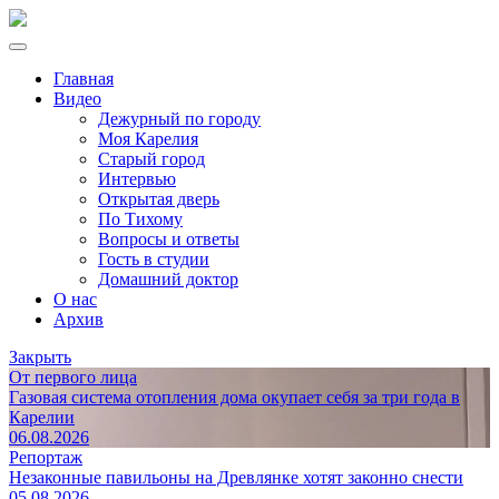
Главная
Видео
Дежурный по городу
Моя Карелия
Старый город
Интервью
Открытая дверь
По Тихому
Вопросы и ответы
Гость в студии
Домашний доктор
О нас
Архив
Закрыть
От первого лица
Газовая система отопления дома окупает себя за три года в
Карелии
06.08.2026
Репортаж
Незаконные павильоны на Древлянке хотят законно снести
05.08.2026