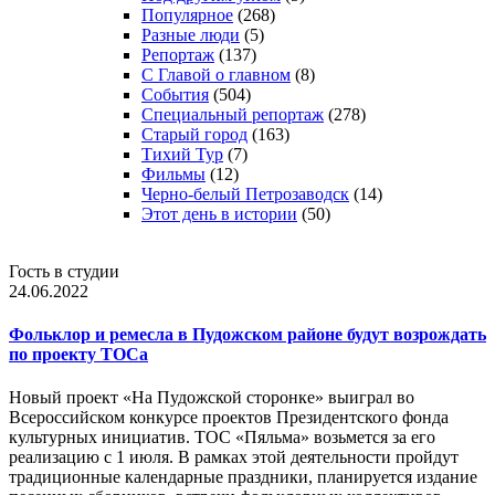
Популярное
(268)
Разные люди
(5)
Репортаж
(137)
С Главой о главном
(8)
События
(504)
Специальный репортаж
(278)
Старый город
(163)
Тихий Тур
(7)
Фильмы
(12)
Черно-белый Петрозаводск
(14)
Этот день в истории
(50)
Гость в студии
24.06.2022
Фольклор и ремесла в Пудожском районе будут возрождать
по проекту ТОСа
Новый проект «На Пудожской сторонке» выиграл во
Всероссийском конкурсе проектов Президентского фонда
культурных инициатив. ТОС «Пяльма» возьмется за его
реализацию с 1 июля. В рамках этой деятельности пройдут
традиционные календарные праздники, планируется издание