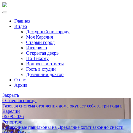
Главная
Видео
Дежурный по городу
Моя Карелия
Старый город
Интервью
Открытая дверь
По Тихому
Вопросы и ответы
Гость в студии
Домашний доктор
О нас
Архив
Закрыть
От первого лица
Газовая система отопления дома окупает себя за три года в
Карелии
06.08.2026
Репортаж
Незаконные павильоны на Древлянке хотят законно снести
05.08.2026