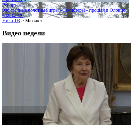
Репортаж
Юбилейные болотные игры «Семиозерье» прошли в Олонце
04.08.2026
Ника ТВ
>
Мюзикл
Видео недели