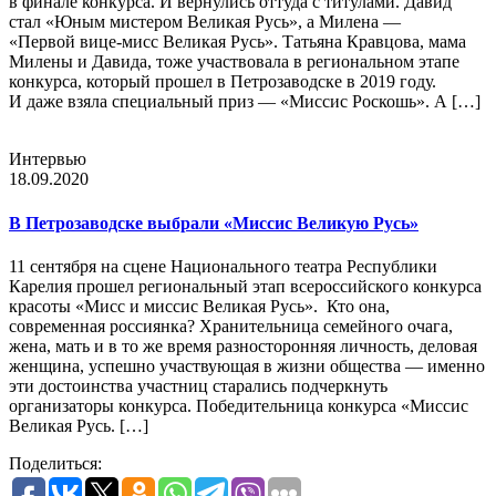
в финале конкурса. И вернулись оттуда с титулами. Давид
стал «Юным мистером Великая Русь», а Милена —
«Первой вице-мисс Великая Русь». Татьяна Кравцова, мама
Милены и Давида, тоже участвовала в региональном этапе
конкурса, который прошел в Петрозаводске в 2019 году.
И даже взяла специальный приз — «Миссис Роскошь». А […]
Интервью
18.09.2020
В Петрозаводске выбрали «Миссис Великую Русь»
11 сентября на сцене Национального театра Республики
Карелия прошел региональный этап всероссийского конкурса
красоты «Мисс и миссис Великая Русь». Кто она,
современная россиянка? Хранительница семейного очага,
жена, мать и в то же время разносторонняя личность, деловая
женщина, успешно участвующая в жизни общества — именно
эти достоинства участниц старались подчеркнуть
организаторы конкурса. Победительница конкурса «Миссис
Великая Русь. […]
Поделиться: