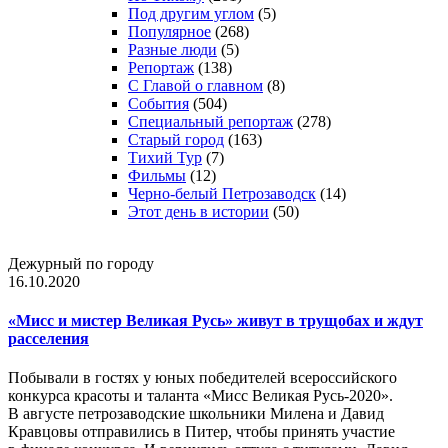
Под другим углом
(5)
Популярное
(268)
Разные люди
(5)
Репортаж
(138)
С Главой о главном
(8)
События
(504)
Специальный репортаж
(278)
Старый город
(163)
Тихий Тур
(7)
Фильмы
(12)
Черно-белый Петрозаводск
(14)
Этот день в истории
(50)
Дежурный по городу
16.10.2020
«Мисс и мистер Великая Русь» живут в трущобах и ждут
расселения
Побывали в гостях у юных победителей всероссийского
конкурса красоты и таланта «Мисс Великая Русь-2020».
В августе петрозаводские школьники Милена и Давид
Кравцовы отправились в Питер, чтобы принять участие