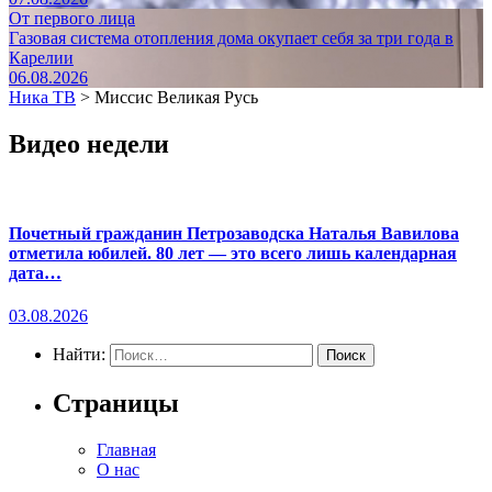
От первого лица
Газовая система отопления дома окупает себя за три года в
Карелии
06.08.2026
Ника ТВ
>
Миссис Великая Русь
Видео недели
Почетный гражданин Петрозаводска Наталья Вавилова
отметила юбилей. 80 лет — это всего лишь календарная
дата…
03.08.2026
Найти:
Страницы
Главная
О нас