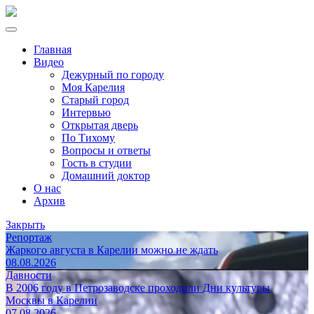
Главная
Видео
Дежурный по городу
Моя Карелия
Старый город
Интервью
Открытая дверь
По Тихому
Вопросы и ответы
Гость в студии
Домашний доктор
О нас
Архив
Закрыть
Репортаж
Жаркого августа в Карелии можно не ждать
08.08.2026
Давности
В 2006 году в Петрозаводске проходили Дни культуры
Москвы в Карелии
07.08.2026