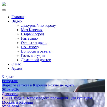
Главная
Видео
Дежурный по городу
Моя Карелия
Старый город
Интервью
Открытая дверь
По Тихому
Вопросы и ответы
Гость в студии
Домашний доктор
О нас
Архив
Закрыть
Репортаж
Жаркого августа в Карелии можно не ждать
08.08.2026
Давности
В 2006 году в Петрозаводске проходили Дни культуры
Москвы в Карелии
07.08.2026