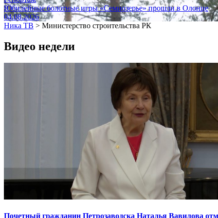
Юбилейные болотные игры «Семиозерье» прошли в Олонце
04.08.2026
Ника ТВ
>
Министерство строительства РК
Видео недели
Почетный гражданин Петрозаводска Наталья Вавилова отме