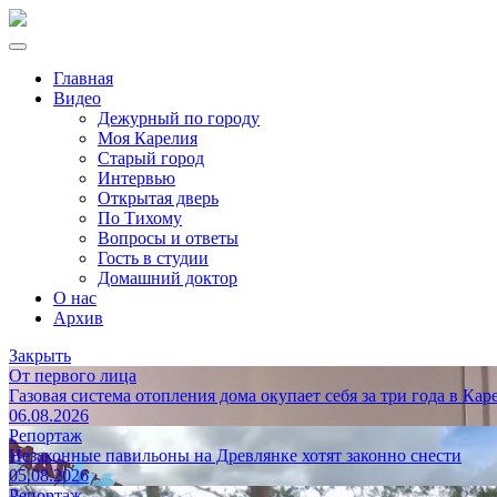
Главная
Видео
Дежурный по городу
Моя Карелия
Старый город
Интервью
Открытая дверь
По Тихому
Вопросы и ответы
Гость в студии
Домашний доктор
О нас
Архив
Закрыть
От первого лица
Газовая система отопления дома окупает себя за три года в Кар
06.08.2026
Репортаж
Незаконные павильоны на Древлянке хотят законно снести
05.08.2026
Репортаж